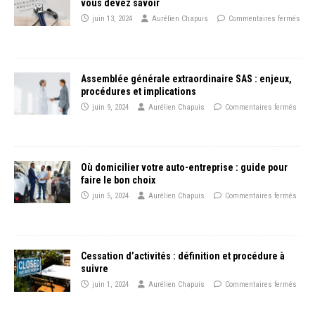
vous devez savoir
juin 13, 2024
Aurélien Chapuis
Commentaires fermés
Assemblée générale extraordinaire SAS : enjeux,
procédures et implications
juin 9, 2024
Aurélien Chapuis
Commentaires fermés
Où domicilier votre auto-entreprise : guide pour
faire le bon choix
juin 5, 2024
Aurélien Chapuis
Commentaires fermés
Cessation d’activités : définition et procédure à
suivre
juin 1, 2024
Aurélien Chapuis
Commentaires fermés