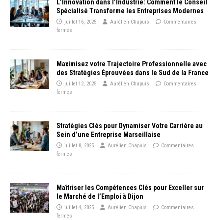
L’Innovation dans l’Industrie: Comment le Conseil
Spécialisé Transforme les Entreprises Modernes
juillet 16, 2025
Aurélien Chapuis
Commentaires
fermés
Maximisez votre Trajectoire Professionnelle avec
des Stratégies Éprouvées dans le Sud de la France
juillet 12, 2025
Aurélien Chapuis
Commentaires
fermés
Stratégies Clés pour Dynamiser Votre Carrière au
Sein d’une Entreprise Marseillaise
juillet 8, 2025
Aurélien Chapuis
Commentaires
fermés
Maîtriser les Compétences Clés pour Exceller sur
le Marché de l’Emploi à Dijon
juillet 4, 2025
Aurélien Chapuis
Commentaires
fermés