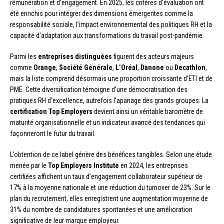
rémunération et d’engagement. En 2025, les critères d’évaluation ont
été enrichis pour intégrer des dimensions émergentes comme la
responsabilité sociale, l’impact environnemental des politiques RH et la
capacité d’adaptation aux transformations du travail post-pandémie.
Parmi les
entreprises distinguées
figurent des acteurs majeurs
comme
Orange
,
Société Générale
,
L’Oréal
,
Danone
ou
Decathlon
,
mais la liste comprend désormais une proportion croissante d’ETI et de
PME. Cette diversification témoigne d’une démocratisation des
pratiques RH d’excellence, autrefois l’apanage des grands groupes. La
certification Top Employers
devient ainsi un véritable baromètre de
maturité organisationnelle et un indicateur avancé des tendances qui
façonneront le futur du travail.
L’obtention de ce label génère des bénéfices tangibles. Selon une étude
menée par le
Top Employers Institute
en 2024, les entreprises
certifiées affichent un taux d’engagement collaborateur supérieur de
17% à la moyenne nationale et une réduction du turnover de 23%. Sur le
plan du recrutement, elles enregistrent une augmentation moyenne de
31% du nombre de candidatures spontanées et une amélioration
significative de leur marque employeur.