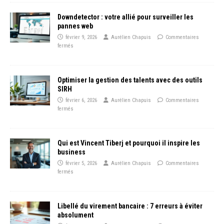
Downdetector : votre allié pour surveiller les
pannes web
février 9, 2026
Aurélien Chapuis
Commentaires
fermés
Optimiser la gestion des talents avec des outils
SIRH
février 6, 2026
Aurélien Chapuis
Commentaires
fermés
Qui est Vincent Tiberj et pourquoi il inspire les
business
février 5, 2026
Aurélien Chapuis
Commentaires
fermés
Libellé du virement bancaire : 7 erreurs à éviter
absolument