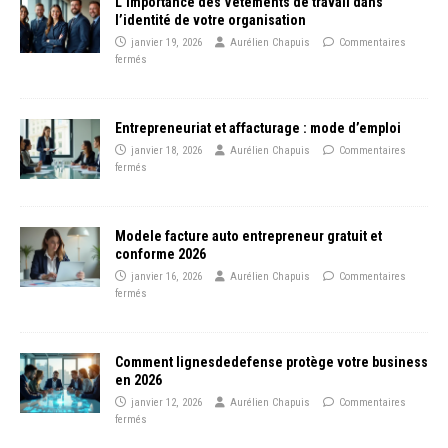
L’importance des Vêtements de travail dans
l’identité de votre organisation
janvier 19, 2026
Aurélien Chapuis
Commentaires
fermés
Entrepreneuriat et affacturage : mode d’emploi
janvier 18, 2026
Aurélien Chapuis
Commentaires
fermés
Modele facture auto entrepreneur gratuit et
conforme 2026
janvier 16, 2026
Aurélien Chapuis
Commentaires
fermés
Comment lignesdedefense protège votre business
en 2026
janvier 12, 2026
Aurélien Chapuis
Commentaires
fermés