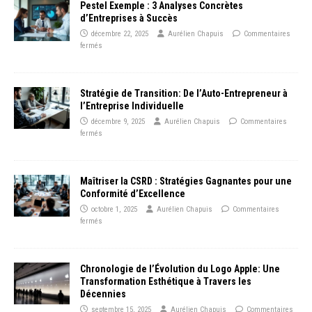
Pestel Exemple : 3 Analyses Concrètes
d’Entreprises à Succès
décembre 22, 2025
Aurélien Chapuis
Commentaires
fermés
Stratégie de Transition: De l’Auto-Entrepreneur à
l’Entreprise Individuelle
décembre 9, 2025
Aurélien Chapuis
Commentaires
fermés
Maîtriser la CSRD : Stratégies Gagnantes pour une
Conformité d’Excellence
octobre 1, 2025
Aurélien Chapuis
Commentaires
fermés
Chronologie de l’Évolution du Logo Apple: Une
Transformation Esthétique à Travers les
Décennies
septembre 15, 2025
Aurélien Chapuis
Commentaires