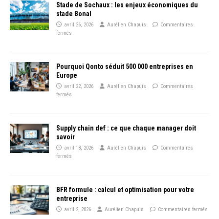
Stade de Sochaux : les enjeux économiques du
stade Bonal
avril 26, 2026
Aurélien Chapuis
Commentaires
fermés
Pourquoi Qonto séduit 500 000 entreprises en
Europe
avril 22, 2026
Aurélien Chapuis
Commentaires
fermés
Supply chain def : ce que chaque manager doit
savoir
avril 18, 2026
Aurélien Chapuis
Commentaires
fermés
BFR formule : calcul et optimisation pour votre
entreprise
avril 2, 2026
Aurélien Chapuis
Commentaires fermés