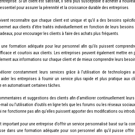
entreprise. Si un client est satisfait, il sera plus susceptible d’acheter à nouv
 essentiel pour assurer la pérennité et la croissance durable des entreprises.
doivent reconnaître que chaque client est unique et qu’il a des besoins spéci
permet aux clients d’être traités individuellement en fonction de leurs besoin
 cadeaux, pour encourager les clients à faire des achats plus fréquents.
s une formation adéquate pour leur personnel afin qu’ils puissent comprendre
fficace et courtois aux clients. Les entreprises peuvent également mettre en 
lement aux informations sur chaque client et de mieux comprendre leurs besoi
méliorer constamment leurs services grâce à l’utilisation de technologies
nt aider les entreprises à fournir un service plus rapide et plus pratique aux 
lle en automatisant certaines tâches.
 commentaires et suggestions des clients afin d’améliorer continuellement leurs
-mail ou l’utilisation d’outils en ligne tels que les forums ou les réseaux socia
qui ne fonctionne pas afin qu’elles puissent apporter des modifications ou intro
 est important pour une entreprise d’offrir un service personnalisé basé sur la c
isse dans une formation adéquate pour son personnel afin qu’il puisse offrir