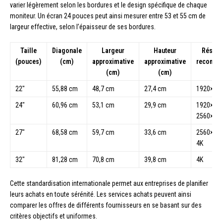
varier légèrement selon les bordures et le design spécifique de chaque
moniteur. Un écran 24 pouces peut ainsi mesurer entre 53 et 55 cm de
largeur effective, selon l’épaisseur de ses bordures.
Taille
Diagonale
Largeur
Hauteur
Résolu
(pouces)
(cm)
approximative
approximative
recomm
(cm)
(cm)
22″
55,88 cm
48,7 cm
27,4 cm
1920×10
24″
60,96 cm
53,1 cm
29,9 cm
1920×108
2560×14
27″
68,58 cm
59,7 cm
33,6 cm
2560×144
4K
32″
81,28 cm
70,8 cm
39,8 cm
4K
Cette standardisation internationale permet aux entreprises de planifier
leurs achats en toute sérénité. Les services achats peuvent ainsi
comparer les offres de différents fournisseurs en se basant sur des
critères objectifs et uniformes.