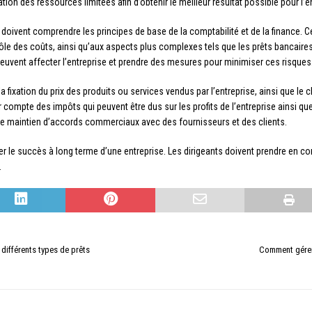
cation des ressources limitées afin d’obtenir le meilleur résultat possible pour l’e
 doivent comprendre les principes de base de la comptabilité et de la finance. C
rôle des coûts, ainsi qu’aux aspects plus complexes tels que les prêts bancaires
peuvent affecter l’entreprise et prendre des mesures pour minimiser ces risques
ixation du prix des produits ou services vendus par l’entreprise, ainsi que le c
r compte des impôts qui peuvent être dus sur les profits de l’entreprise ainsi q
t le maintien d’accords commerciaux avec des fournisseurs et des clients.
er le succès à long terme d’une entreprise. Les dirigeants doivent prendre en c
.
 différents types de prêts
Comment gérer