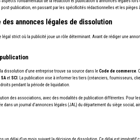
les aspects fondamentaux de la rédaction et publication d’annonces légales lors
ost-publication, en passant par les spécificités rédactionnelles et les pièges à 
 des annonces légales de dissolution
 légal strict où la publicité joue un rôle déterminant. Avant de rédiger une anno
publication
 la dissolution d’une entreprise trouve sa source dans le
Code de commerce
. 
,
SA
et
SCI
. La publication vise à informer les tiers (créanciers, fournisseurs, cli
 droits pendant la période de liquidation.
olution des associations, avec des modalités de publication différentes. Pour l
e dans un journal d’annonces légales (JAL) du département du siège social, ai
ns un délai d’un mois suivant la décision de dissolution. Ce délai est impératif c