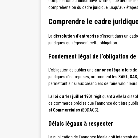
complication administrative. Notre guide détaille 
compréhension du cadre juridique jusqu’aux étapes p
Comprendre le cadre juridique
La
dissolution d’entreprise
s’inscrit dans un cadre
juridiques qui régissent cette obligation.
Fondement légal de l’obligation de 
L’obligation de publier une
annonce légale
lors de
juridiques d’entreprises, notamment les
SARL
,
SAS
permettant ainsi aux créanciers de faire valoir leurs
La
loi du 1er juillet 1901
régit quant à elle la diss
de commerce précise que l’annonce doit être publié
et Commerciales
(BODACC).
Délais légaux à respecter
La publication de l’annonce légale doit intervenir da