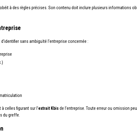
obéit à des règles précises. Son contenu doit inclure plusieurs informations obli
ntreprise
’identifier sans ambiguïté l’entreprise concernée :
reprise
.)
matriculation
celles figurant sur l’
extrait Kbis
de l’entreprise. Toute erreur ou omission peut
s du greffe.
on