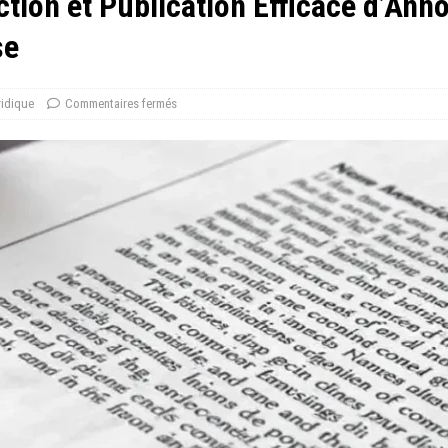
ction et Publication Efficace d’An
se
idique
Commentaires fermés