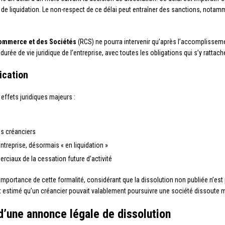
 de liquidation. Le non-respect de ce délai peut entraîner des sanctions, notam
ommerce et des Sociétés
(RCS) ne pourra intervenir qu’après l’accomplisseme
ée de vie juridique de l’entreprise, avec toutes les obligations qui s’y rattach
ication
 effets juridiques majeurs :
es créanciers
entreprise, désormais « en liquidation »
rciaux de la cessation future d’activité
’importance de cette formalité, considérant que la dissolution non publiée n’est 
nt estimé qu’un créancier pouvait valablement poursuivre une société dissoute m
’une annonce légale de dissolution