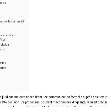
égales
s
act et la conformité
mes juridiques
fique
solution
merce
dation
prise
e
pe juridique majeure nécessitant une communication formelle auprès des tiers e
de cette décision. Ce processus, souvent méconnu des dirigeants, requiert précisi