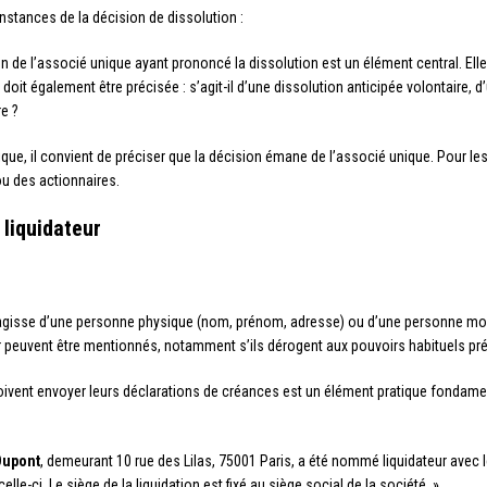
nstances de la décision de dissolution :
n de l’associé unique ayant prononcé la dissolution est un élément central. Elle
 doit également être précisée : s’agit-il d’une dissolution anticipée volontaire, 
re ?
que, il convient de préciser que la décision émane de l’associé unique. Pour le
u des actionnaires.
 liquidateur
’agisse d’une personne physique (nom, prénom, adresse) ou d’une personne mora
 peuvent être mentionnés, notamment s’ils dérogent aux pouvoirs habituels prév
oivent envoyer leurs déclarations de créances est un élément pratique fondame
Dupont
, demeurant 10 rue des Lilas, 75001 Paris, a été nommé liquidateur avec l
elle-ci. Le siège de la liquidation est fixé au siège social de la société. »