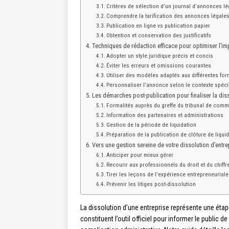
Critères de sélection d’un journal d’annonces l
Comprendre la tarification des annonces légale
Publication en ligne vs publication papier
Obtention et conservation des justificatifs
Techniques de rédaction efficace pour optimiser l’imp
Adopter un style juridique précis et concis
Éviter les erreurs et omissions courantes
Utiliser des modèles adaptés aux différentes for
Personnaliser l’annonce selon le contexte spéci
Les démarches post-publication pour finaliser la dis
Formalités auprès du greffe du tribunal de com
Information des partenaires et administrations
Gestion de la période de liquidation
Préparation de la publication de clôture de liqui
Vers une gestion sereine de votre dissolution d’entre
Anticiper pour mieux gérer
Recourir aux professionnels du droit et du chiffr
Tirer les leçons de l’expérience entrepreneuriale
Prévenir les litiges post-dissolution
La dissolution d’une entreprise représente une éta
constituent l’outil officiel pour informer le public 