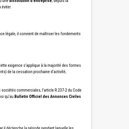
 d’une
dissolution d’entreprise
, depuis la
éviter.
nce légale, il convient de maîtriser les fondements
Cette exigence s’applique à la majorité des formes
ents) de la cessation prochaine d’activité,
es sociétés commerciales, l’article R.237-2 du Code
nsi qu’au
Bulletin Officiel des Annonces Civiles
ar il déclenche la période pendant laquelle les