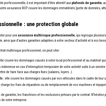
ile professionnelle, il est important d’être attentif aux
plafonds de garantie
, a
i votre assurance RCP couvre les dommages immatériels (perte de données, attein
ssionnelle : une protection globale
pter pour une
assurance multirisque professionnelle
, qui regroupe plusieurs
e, ainsi que d’autres garanties adaptées à votre secteur d’activité et à vos bes
at multirisque professionnel, on peut citer :
lle couvre les dommages causés à votre local professionnel et au matériel qui s
 indemnise en cas d’interruption temporaire de votre activité suite à un sinistre
ttre de faire face aux charges fixes (salaires, loyers…).
s :
elle couvre les dommages causés par vos véhicules dans le cadre de leur ut
n charge les frais de réparation ou de remplacement de vos machines et équipe
ds de garantie, les franchises et les exclusions prévues par le contrat. N’hésitez
s de votre entreprise.