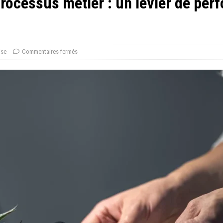
rocessus métier : un levier de per
ise
Commentaires fermés