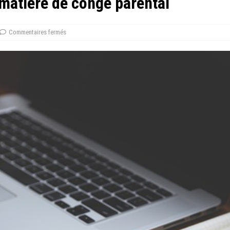
 matière de congé parental
Commentaires fermés