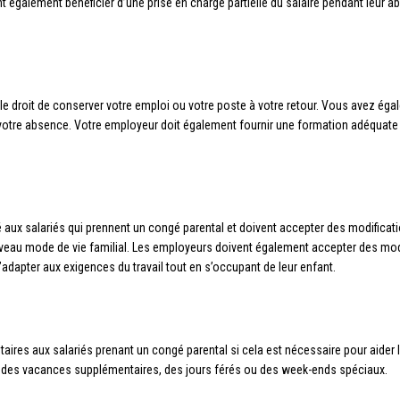
 également bénéficier d’une prise en charge partielle du salaire pendant leur abs
e droit de conserver votre emploi ou votre poste à votre retour. Vous avez égal
otre absence. Votre employeur doit également fournir une formation adéquate a
té aux salariés qui prennent un congé parental et doivent accepter des modificat
nouveau mode de vie familial. Les employeurs doivent également accepter des modi
s’adapter aux exigences du travail tout en s’occupant de leur enfant.
aires aux salariés prenant un congé parental si cela est nécessaire pour aider
re des vacances supplémentaires, des jours férés ou des week-ends spéciaux.