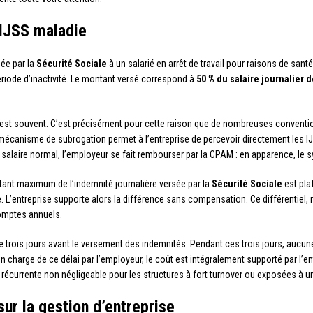
’IJSS maladie
sée par la
Sécurité Sociale
à un salarié en arrêt de travail pour raisons de san
période d’inactivité. Le montant versé correspond à
50 % du salaire journalier 
l l’est souvent. C’est précisément pour cette raison que de nombreuses conventi
mécanisme de subrogation permet à l’entreprise de percevoir directement les I
son salaire normal, l’employeur se fait rembourser par la CPAM : en apparence, le
tant maximum de l’indemnité journalière versée par la
Sécurité Sociale
est plaf
. L’entreprise supporte alors la différence sans compensation. Ce différentiel, m
comptes annuels.
de trois jours avant le versement des indemnités. Pendant ces trois jours, aucun
en charge de ce délai par l’employeur, le coût est intégralement supporté par l’en
 récurrente non négligeable pour les structures à fort turnover ou exposées à 
ur la gestion d’entreprise