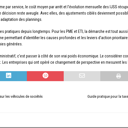
me par service, le coût moyen par arrêt et l’évolution mensuelle des IJSS récupé
 décision reste aveugle. Avec elles, des ajustements ciblés deviennent possib
, adaptation des plannings.
ces pratiques depuis longtemps. Pour les PME et ETI, la démarche est tout auss
 permettant d’identifier les causes profondes et les leviers d’action priorita
ies générées.
inistratif, c’est passer à côté de son vrai poids économique. Le considérer co
. Les entreprises qui ont opéré ce changement de perspective en mesurent les 
sur les véhicules de sociétés
Guide pratique pour la taxe