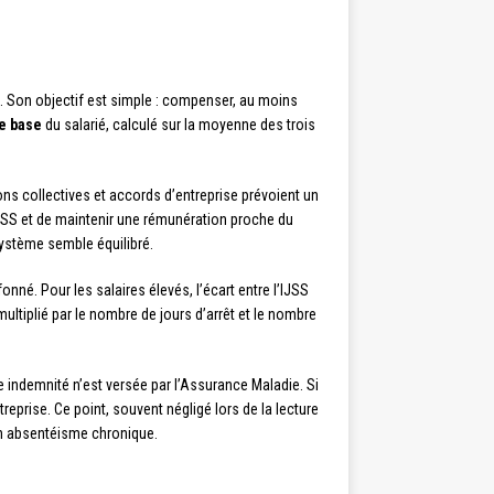
té. Son objectif est simple : compenser, au moins
de base
du salarié, calculé sur la moyenne des trois
ons collectives et accords d’entreprise prévoient un
JSS et de maintenir une rémunération proche du
 système semble équilibré.
onné. Pour les salaires élevés, l’écart entre l’IJSS
ultiplié par le nombre de jours d’arrêt et le nombre
e indemnité n’est versée par l’Assurance Maladie. Si
treprise. Ce point, souvent négligé lors de la lecture
un absentéisme chronique.