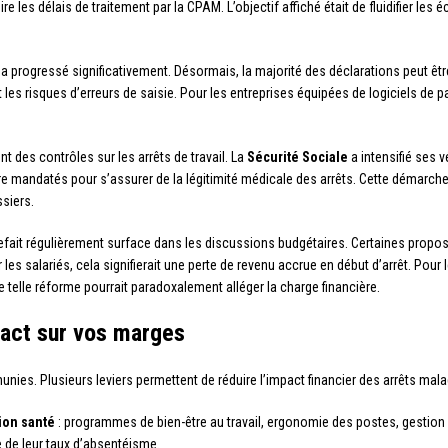
re les délais de traitement par la CPAM. L’objectif affiché était de fluidifier l
a progressé significativement. Désormais, la majorité des déclarations peut être
et les risques d’erreurs de saisie. Pour les entreprises équipées de logiciels de
t des contrôles sur les arrêts de travail. La
Sécurité Sociale
a intensifié ses 
e mandatés pour s’assurer de la légitimité médicale des arrêts. Cette démarche
ssiers.
efait régulièrement surface dans les discussions budgétaires. Certaines propo
 les salariés, cela signifierait une perte de revenu accrue en début d’arrêt. Pour
e telle réforme pourrait paradoxalement alléger la charge financière.
pact sur vos marges
unies. Plusieurs leviers permettent de réduire l’impact financier des arrêts malad
ion santé
: programmes de bien-être au travail, ergonomie des postes, gestion d
 de leur taux d’absentéisme.