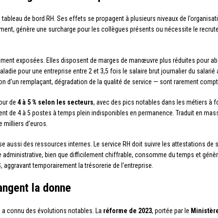
e tableau de bord RH. Ses effets se propagent à plusieurs niveaux de l’organisat
ent, génère une surcharge pour les collègues présents ou nécessite le recrute
ement exposées. Elles disposent de marges de manœuvre plus réduites pour abs
ladie pour une entreprise entre 2 et 3,5 fois le salaire brut journalier du salarié 
ion d’un remplaçant, dégradation de la qualité de service — sont rarement compt
our de
4 à 5 % selon les secteurs
, avec des pics notables dans les métiers à f
alent de 4 à 5 postes à temps plein indisponibles en permanence. Traduit en mas
 milliers d’euros.
se aussi des ressources internes. Le service RH doit suivre les attestations de
 administrative, bien que difficilement chiffrable, consomme du temps et génère
 aggravant temporairement la trésorerie de l’entreprise.
angent la donne
es a connu des évolutions notables. La
réforme de 2023
, portée par le
Ministère