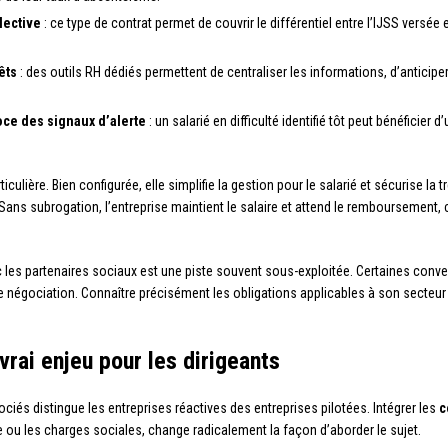
lective
: ce type de contrat permet de couvrir le différentiel entre l’IJSS versée e
êts
: des outils RH dédiés permettent de centraliser les informations, d’antici
oce des signaux d’alerte
: un salarié en difficulté identifié tôt peut bénéfici
iculière. Bien configurée, elle simplifie la gestion pour le salarié et sécurise la t
ns subrogation, l’entreprise maintient le salaire et attend le remboursement, cr
 les partenaires sociaux est une piste souvent sous-exploitée. Certaines conve
de négociation. Connaître précisément les obligations applicables à son secteur 
 vrai enjeu pour les dirigeants
ciés distingue les entreprises réactives des entreprises pilotées. Intégrer les
c
 ou les charges sociales, change radicalement la façon d’aborder le sujet.