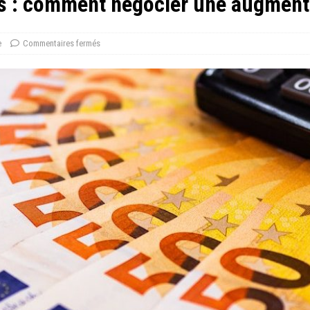
os : comment négocier une augmenta
e
Commentaires fermés