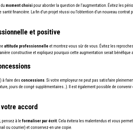
t du
moment choisi
pour aborder la question de l’augmentation. Évitez les péri
 santé financière. La fin d’un projet réussi ou l’obtention d’un nouveau contrat
sionnelle et positive
une
attitude professionnelle
et montrez-vous sûr de vous. Évitez les reproches 
nière constructive et expliquez pourquoi cette augmentation serait bénéfique a
concessions
e) à faire des
concessions
. Si votre employeur ne peut pas satisfaire pleineme
re, jours de congé supplémentaires…). Il est également possible de convenir d
r votre accord
, pensez à le
formaliser par écrit
. Cela évitera les malentendus et vous perme
ail ou courrier) et conservez-en une copie.