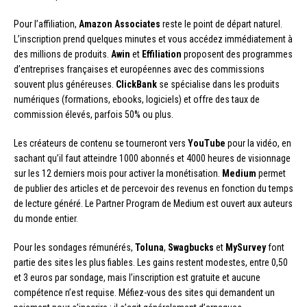
Pour l’affiliation,
Amazon Associates
reste le point de départ naturel.
L’inscription prend quelques minutes et vous accédez immédiatement à
des millions de produits.
Awin
et
Effiliation
proposent des programmes
d’entreprises françaises et européennes avec des commissions
souvent plus généreuses.
ClickBank
se spécialise dans les produits
numériques (formations, ebooks, logiciels) et offre des taux de
commission élevés, parfois 50% ou plus.
Les créateurs de contenu se tourneront vers
YouTube
pour la vidéo, en
sachant qu’il faut atteindre 1000 abonnés et 4000 heures de visionnage
sur les 12 derniers mois pour activer la monétisation.
Medium
permet
de publier des articles et de percevoir des revenus en fonction du temps
de lecture généré. Le Partner Program de Medium est ouvert aux auteurs
du monde entier.
Pour les sondages rémunérés,
Toluna
,
Swagbucks
et
MySurvey
font
partie des sites les plus fiables. Les gains restent modestes, entre 0,50
et 3 euros par sondage, mais l’inscription est gratuite et aucune
compétence n’est requise. Méfiez-vous des sites qui demandent un