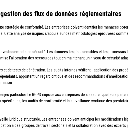
 gestion des flux de données réglementaires
ute stratégie de conformité. Les entreprises doivent identifier les menaces pote
lles. Cette analyse de risques s’appuie sur des méthodologies éprouvées comm
s investissements en sécurité. Les données les plus sensibles et les processus
mise l’allocation des ressources tout en maintenant un niveau de sécurité ada
ers et de tests de pénétration. Les audits internes vérifient l’application des pro
pendants, apportent un regard critique et des recommandations d’amélioration. 
rmation.
n enjeu particulier. Le RGPD impose aux entreprises de s’assurer que leurs par
spécifiques, les audits de conformité et la surveillance continue des prestatair
lle juridique structurée. Les entreprises doivent anticiper les modifications légi
ation à des groupes de travail sectoriels et la collaboration avec des experts j