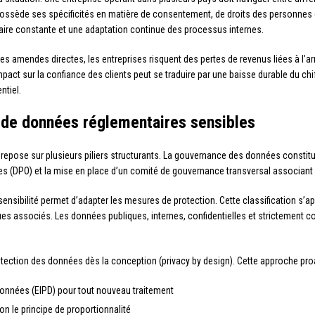
possède ses spécificités en matière de consentement, de droits des personnes c
taire constante et une adaptation continue des processus internes.
es amendes directes, les entreprises risquent des pertes de revenus liées à l’ar
impact sur la confiance des clients peut se traduire par une baisse durable du chi
ntiel.
 de données réglementaires sensibles
epose sur plusieurs piliers structurants. La gouvernance des données constitue 
 (DPO) et la mise en place d’un comité de gouvernance transversal associant le
ensibilité permet d’adapter les mesures de protection. Cette classification s’ap
ques associés. Les données publiques, internes, confidentielles et strictement c
otection des données dès la conception (privacy by design). Cette approche proa
 données (EIPD) pour tout nouveau traitement
n le principe de proportionnalité