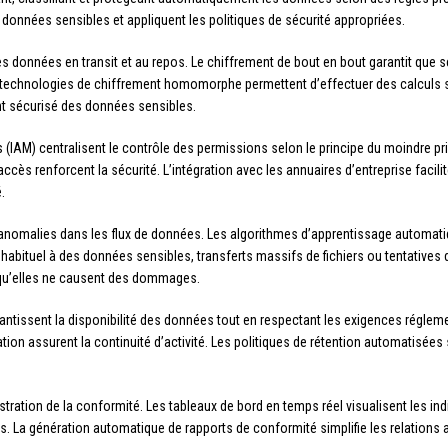
s données sensibles et appliquent les politiques de sécurité appropriées.
s données en transit et au repos. Le chiffrement de bout en bout garantit que s
 technologies de chiffrement homomorphe permettent d’effectuer des calculs su
nt sécurisé des données sensibles.
IAM) centralisent le contrôle des permissions selon le principe du moindre privi
accès renforcent la sécurité. L’intégration avec les annuaires d’entreprise facili
.
n d’anomalies dans les flux de données. Les algorithmes d’apprentissage automati
abituel à des données sensibles, transferts massifs de fichiers ou tentatives d’
t qu’elles ne causent des dommages.
ntissent la disponibilité des données tout en respectant les exigences régleme
ation assurent la continuité d’activité. Les politiques de rétention automatisées
nstration de la conformité. Les tableaux de bord en temps réel visualisent les in
s. La génération automatique de rapports de conformité simplifie les relations a