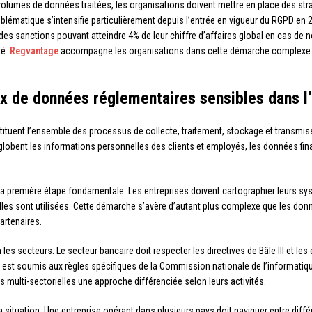
volumes de données traitées, les organisations doivent mettre en place des str
oblématique s’intensifie particulièrement depuis l’entrée en vigueur du RGPD en 2
es sanctions pouvant atteindre 4% de leur chiffre d’affaires global en cas de n
té.
Regvantage
accompagne les organisations dans cette démarche complexe q
x de données réglementaires sensibles dans l’
tituent l’ensemble des processus de collecte, traitement, stockage et transmi
lobent les informations personnelles des clients et employés, les données finan
la première étape fondamentale. Les entreprises doivent cartographier leurs sy
les sont utilisées. Cette démarche s’avère d’autant plus complexe que les donn
artenaires.
les secteurs. Le secteur bancaire doit respecter les directives de Bâle III et les
é est soumis aux règles spécifiques de la Commission nationale de l’informatiqu
s multi-sectorielles une approche différenciée selon leurs activités.
 situation. Une entreprise opérant dans plusieurs pays doit naviguer entre diff