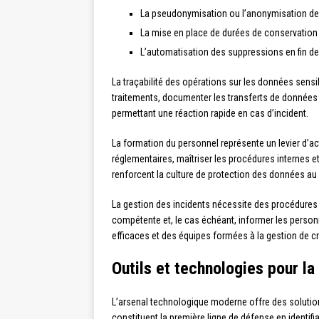
La pseudonymisation ou l’anonymisation de
La mise en place de durées de conservatio
L’automatisation des suppressions en fin de
La traçabilité des opérations sur les données sens
traitements, documenter les transferts de données e
permettant une réaction rapide en cas d’incident.
La formation du personnel représente un levier d’
réglementaires, maîtriser les procédures internes e
renforcent la culture de protection des données au 
La gestion des incidents nécessite des procédures d
compétente et, le cas échéant, informer les perso
efficaces et des équipes formées à la gestion de cr
Outils et technologies pour l
L’arsenal technologique moderne offre des solutio
constituent la première ligne de défense en identif