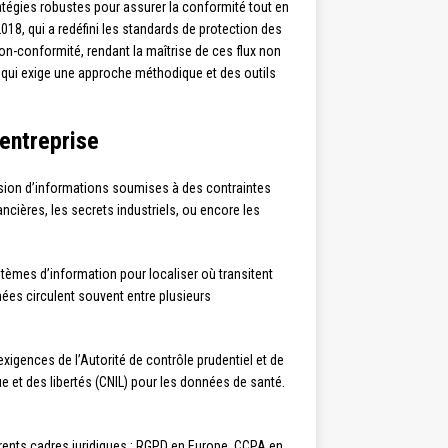
atégies robustes pour assurer la conformité tout en
018, qui a redéfini les standards de protection des
on-conformité, rendant la maîtrise de ces flux non
ui exige une approche méthodique et des outils
entreprise
ssion d’informations soumises à des contraintes
cières, les secrets industriels, ou encore les
stèmes d’information pour localiser où transitent
ées circulent souvent entre plusieurs
 exigences de l’Autorité de contrôle prudentiel et de
e et des libertés (CNIL) pour les données de santé.
érents cadres juridiques : RGPD en Europe, CCPA en