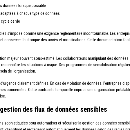
s données lorsque possible
n adaptées à chaque type de données
 cycle de vie
ibles s’impose comme une exigence réglementaire incontournable. Les entreprises
t conserver l’historique des accès et modifications. Cette documentation facilit
action majeur souvent sous-estimé. Les collaborateurs manipulant des données
t reconnaître les situations à risque. Des programmes de sensibilisation régulie
sein de l’organisation.
’urgence clairement définies. En cas de violation de données, l’entreprise dispo
nnes concernées. Cette contrainte temporelle impose une organisation préalabl
ise.
a gestion des flux de données sensibles
ns sophistiquées pour automatiser et sécuriser la gestion des données sensibl
iant, classifiant et protégeant automatiquement les données selon des règles pr