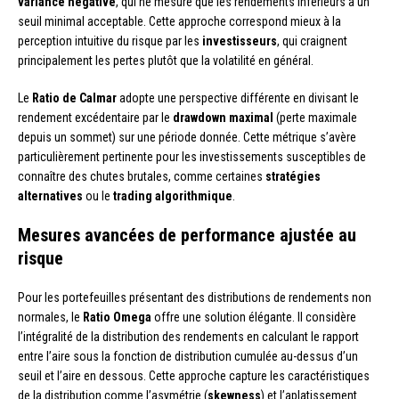
variance négative
, qui ne mesure que les rendements inférieurs à un
seuil minimal acceptable. Cette approche correspond mieux à la
perception intuitive du risque par les
investisseurs
, qui craignent
principalement les pertes plutôt que la volatilité en général.
Le
Ratio de Calmar
adopte une perspective différente en divisant le
rendement excédentaire par le
drawdown maximal
(perte maximale
depuis un sommet) sur une période donnée. Cette métrique s’avère
particulièrement pertinente pour les investissements susceptibles de
connaître des chutes brutales, comme certaines
stratégies
alternatives
ou le
trading algorithmique
.
Mesures avancées de performance ajustée au
risque
Pour les portefeuilles présentant des distributions de rendements non
normales, le
Ratio Omega
offre une solution élégante. Il considère
l’intégralité de la distribution des rendements en calculant le rapport
entre l’aire sous la fonction de distribution cumulée au-dessus d’un
seuil et l’aire en dessous. Cette approche capture les caractéristiques
de la distribution comme l’asymétrie (
skewness
) et l’aplatissement