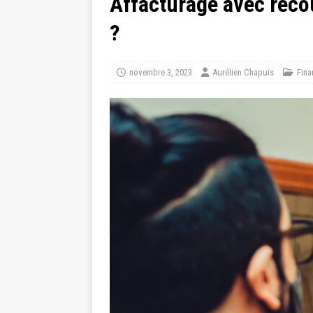
Affacturage avec recou
?
novembre 3, 2023
Aurélien Chapuis
Fina