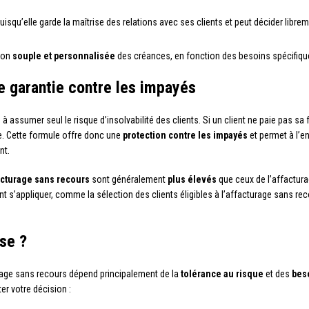
puisqu’elle garde la maîtrise des relations avec ses clients et peut décider li
tion
souple et personnalisée
des créances, en fonction des besoins spécifiqu
e garantie contre les impayés
 assumer seul le risque d’insolvabilité des clients. Si un client ne paie pas sa 
e. Cette formule offre donc une
protection contre les impayés
et permet à l’e
nt.
facturage sans recours
sont généralement
plus élevés
que ceux de l’affacturag
ent s’appliquer, comme la sélection des clients éligibles à l’affacturage sans rec
ise ?
urage sans recours dépend principalement de la
tolérance au risque
et des
bes
r votre décision :