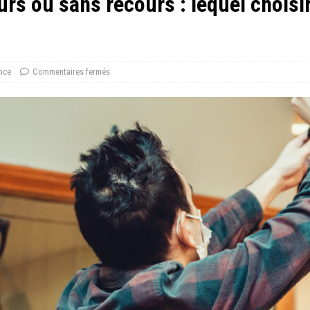
rs ou sans recours : lequel choisir
nce
Commentaires fermés