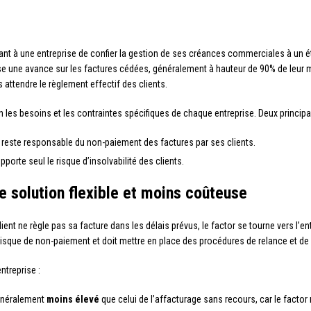
ant à une entreprise de confier la gestion de ses créances commerciales à un 
rise une avance sur les factures cédées, généralement à hauteur de 90% de leur m
 attendre le règlement effectif des clients.
 les besoins et les contraintes spécifiques de chaque entreprise. Deux principa
se reste responsable du non-paiement des factures par ses clients.
upporte seul le risque d’insolvabilité des clients.
e solution flexible et moins coûteuse
lient ne règle pas sa facture dans les délais prévus, le factor se tourne vers l’
risque de non-paiement et doit mettre en place des procédures de relance et de 
ntreprise :
généralement
moins élevé
que celui de l’affacturage sans recours, car le factor 