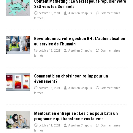
Content Marketing : Le Secret pour Propulser votre
SEO vers les Sommets
octobre 19, 2024
Aurélien Chapuis
Commentaires
fermés
Révolutionnez votre gestion RH : L’automatisation
au service de l’humain
octobre 15, 2024
Aurélien Chapuis
Commentaires
fermés
Comment bien choisir son rollup pour un
événement ?
octobre 13, 2024
Aurélien Chapuis
Commentaires
fermés
Mentorat en entreprise : Les clés pour bâtir un
programme qui transforme vos talents
octobre 11, 2024
Aurélien Chapuis
Commentaires
fermés