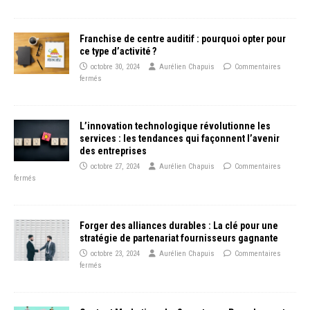
Franchise de centre auditif : pourquoi opter pour
ce type d’activité ?
octobre 30, 2024
Aurélien Chapuis
Commentaires
fermés
L’innovation technologique révolutionne les
services : les tendances qui façonnent l’avenir
des entreprises
octobre 27, 2024
Aurélien Chapuis
Commentaires
fermés
Forger des alliances durables : La clé pour une
stratégie de partenariat fournisseurs gagnante
octobre 23, 2024
Aurélien Chapuis
Commentaires
fermés