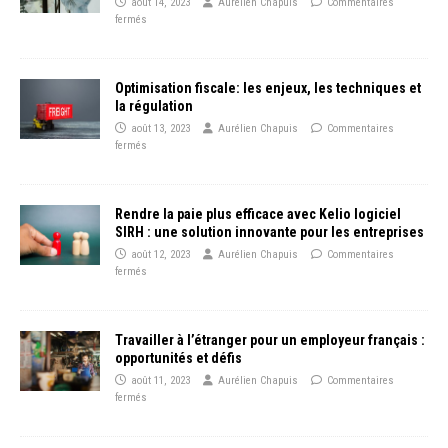
août 14, 2023
Aurélien Chapuis
Commentaires
fermés
Optimisation fiscale: les enjeux, les techniques et
la régulation
août 13, 2023
Aurélien Chapuis
Commentaires
fermés
Rendre la paie plus efficace avec Kelio logiciel
SIRH : une solution innovante pour les entreprises
août 12, 2023
Aurélien Chapuis
Commentaires
fermés
Travailler à l’étranger pour un employeur français :
opportunités et défis
août 11, 2023
Aurélien Chapuis
Commentaires
fermés