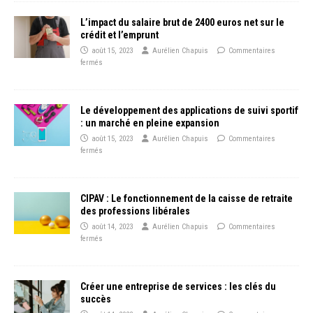
L’impact du salaire brut de 2400 euros net sur le
crédit et l’emprunt
août 15, 2023
Aurélien Chapuis
Commentaires
fermés
Le développement des applications de suivi sportif
: un marché en pleine expansion
août 15, 2023
Aurélien Chapuis
Commentaires
fermés
CIPAV : Le fonctionnement de la caisse de retraite
des professions libérales
août 14, 2023
Aurélien Chapuis
Commentaires
fermés
Créer une entreprise de services : les clés du
succès