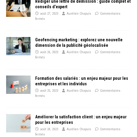
Rédiger une lettre de démission : guide complet et
conseils d’expert
août 27, 2023
Aurélien Chapuis
Commentaires
fermés
Geofencing marketing : explorez une nouvelle
dimension de la publicité géolocalisée
août 26, 2023
Aurélien Chapuis
Commentaires
fermés
Formation des salariés : un enjeu majeur pour les
entreprises et les individus
août 25, 2023
Aurélien Chapuis
Commentaires
fermés
Améliorer la satisfaction client : un enjeu majeur
pour les entreprises
août 24, 2023
Aurélien Chapuis
Commentaires
fermés